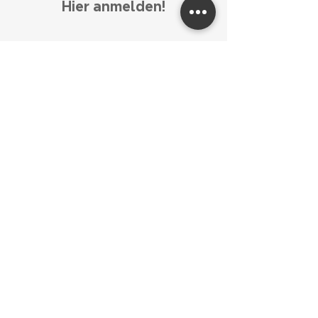
Hier anmelden!
Anmeldung
OGTS
Weitere
Informationen
Kontakt
Kerstin Gronert (Dipl.Lehrerin) –
Leitung