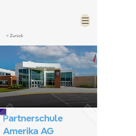
< Zurück
Partnerschule
Amerika AG