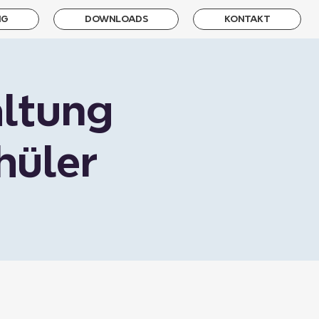
NG
DOWNLOADS
KONTAKT
altung
hüler