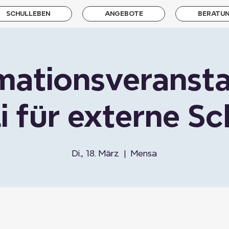
SCHULLEBEN
ANGEBOTE
BERATU
mationsveranst
i für externe Sc
Di., 18. März
  |  
Mensa